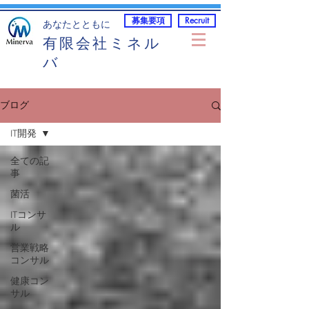
募集要項
Recruit
​あなたとともに
有限会社ミネル
バ
ブログ
IT開発
全ての記
事
菌活
ITコンサ
ル
営業戦略
コンサル
健康コン
サル