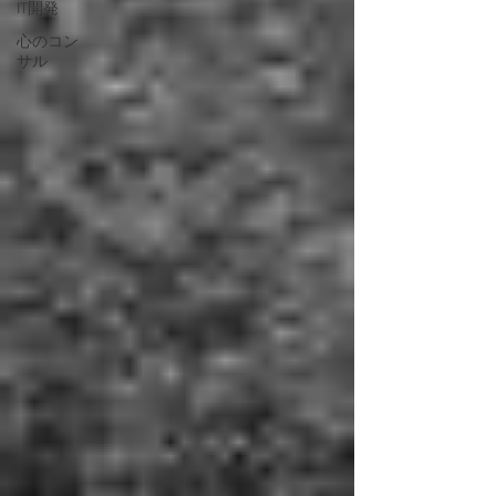
IT開発
心のコン
サル