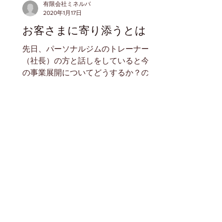
有限会社ミネルバ
2020年1月17日
お客さまに寄り添うとは
先日、パーソナルジムのトレーナー
（社長）の方と話しをしていると今後
の事業展開についてどうするか？のご
相談を受けました。 幸いこのジムをオ
ープンされる時から関わらせていただ
いています。 今は一人でされているん
ですが、やはり多店舗店展開や関連事
業の立ち上げを視野に入れて考えて
い...