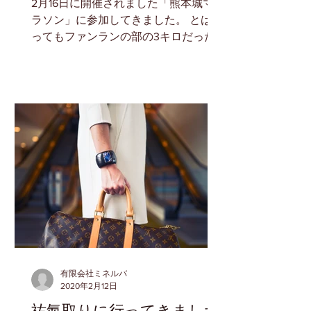
2月16日に開催されました「熊本城マ
ラソン」に参加してきました。 とは言
ってもファンランの部の3キロだった
んですが。 当日は朝からの雨…テンシ
ョンは下がり気味。 しかしイベント大
好きな人間としては、ここで盛り上が
らない訳にはいきません。...
有限会社ミネルバ
2020年2月12日
祐氣取りに行ってきました